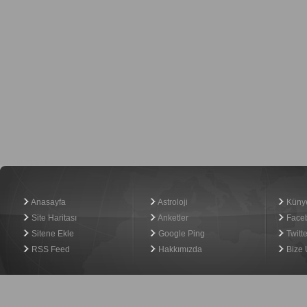
Haber Yazılımı
Anasayfa
Astroloji
Küny
Site Haritası
Anketler
Face
Sitene Ekle
Google Ping
Twitte
RSS Feed
Hakkımızda
Bize 