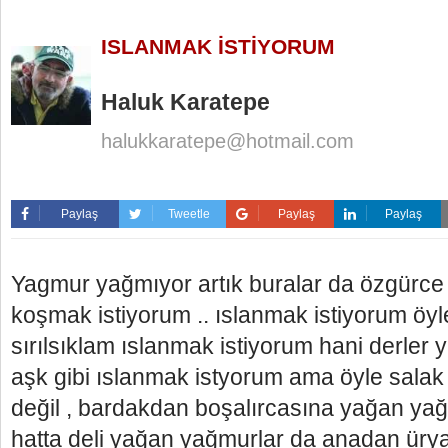
ISLANMAK İSTİYORUM
Haluk Karatepe
halukkaratepe@hotmail.com
Paylaş
Tweetle
Paylaş
Paylaş
Yagmur yağmıyor artık buralar da özgürc
koşmak istiyorum .. ıslanmak istiyorum öyl
sırılsıklam ıslanmak istiyorum hani derler y
aşk gibi ıslanmak istyorum ama öyle salak 
değil , bardakdan boşalırcasına yağan yağ
hatta deli yağan yağmurlar da anadan üry