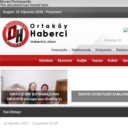
Moved Permanently
The document has moved
here
.
Bugün: 10 Ağustos 2026 - Pazartesi
Aksaray 31
Anasayfa
Hakkımızda
Künyemiz
Reklam
Gündem
Ekonomi
Sağlık
Yaşam
Kültür
Sp
SIRADIŞI BİR BAYRAMLAŞMA
SERVİS ÜCRETLERİ ZAMLAN
HİKAYESİ (Avrupa’dan Ortaköy’e)
Yazı Detayı
16 Ağustos 2017 - Çarşamba 00:00