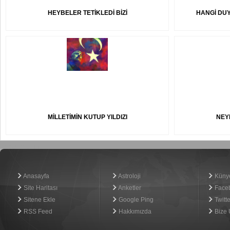
HEYBELER TETİKLEDİ BİZİ
HANGİ DU
MİLLETİMİN KUTUP YILDIZI
NEY
Haber Yazılımı
Anasayfa
Astroloji
Küny
Site Haritası
Anketler
Face
Sitene Ekle
Google Ping
Twitte
RSS Feed
Hakkımızda
Bize 