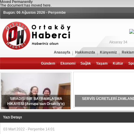
Moved Permanently
The document has moved
here
.
Bugün: 06 Ağustos 2026 - Perşembe
Aksaray 34
Anasayfa
Hakkımızda
Künyemiz
Reklam
Gündem
Ekonomi
Sağlık
Yaşam
Kültür
Sp
SIRADIŞI BİR BAYRAMLAŞMA
SERVİS ÜCRETLERİ ZAMLAN
HİKAYESİ (Avrupa’dan Ortaköy’e)
Yazı Detayı
03 Mart 2022 - Perşembe 14:01