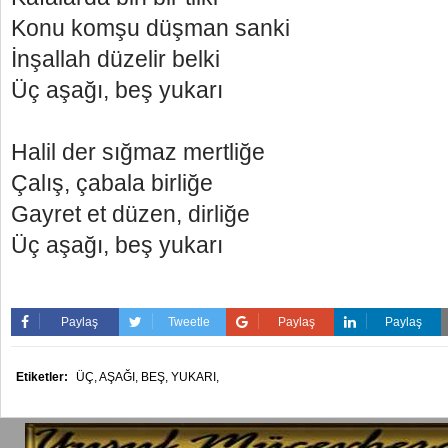
Konu komşu düşman sanki
İnşallah düzelir belki
Üç aşağı, beş yukarı
Halil der sığmaz mertliğe
Çalış, çabala birliğe
Gayret et düzen, dirliğe
Üç aşağı, beş yukarı
Paylaş
Tweetle
Paylaş
Paylaş
Etiketler:
ÜÇ,
AŞAĞI,
BEŞ,
YUKARI,