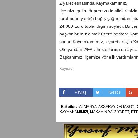
Ziyaret esnasında Kaymakamımız,
İlçemize gelen depremzede ailelerimizin a
tarafından yaptığı bağış çağrısından it
24.000 Euro toplandığını söyledi. Bu y
başkanlarımız olmak üzere herkese kon
sunan Kaymakamımız, ziyaretleri için S
Öte yandan, AFAD hesaplarına da ayrıca
Başkanımız, ilçemize yönelik yardımların
Kaynak:
Paylaş
Tweetle
Etiketler:
ALMANYA,
AKSARAY,
ORTAKÖY,
KAYMAKAMIMIZI,
MAKAMINDA,
ZİYARET,
ETT