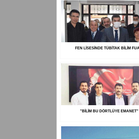
FEN LİSESİNDE TÜBİTAK BİLİM FU
"BİLİM BU DÖRTLÜYE EMANET"