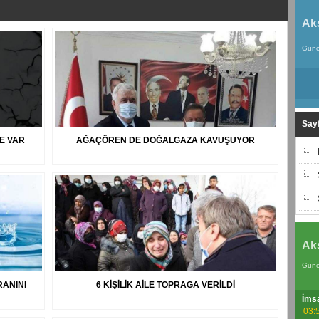
Ak
Günc
Sayf
E VAR
AĞAÇÖREN DE DOĞALGAZA KAVUŞUYOR
Ak
Günc
RANINI
6 KİŞİLİK AİLE TOPRAGA VERİLDİ
İms
03: