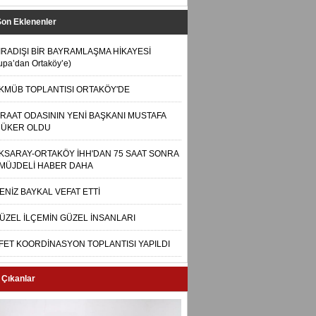
Son Eklenenler
IRADIŞI BİR BAYRAMLAŞMA HİKAYESİ
upa’dan Ortaköy’e)
KMÜB TOPLANTISI ORTAKÖY'DE
İRAAT ODASININ YENİ BAŞKANI MUSTAFA
ÜKER OLDU
KSARAY-ORTAKÖY İHH'DAN 75 SAAT SONRA
 MÜJDELİ HABER DAHA
ENİZ BAYKAL VEFAT ETTİ
ÜZEL İLÇEMİN GÜZEL İNSANLARI
FET KOORDİNASYON TOPLANTISI YAPILDI
 Çıkanlar