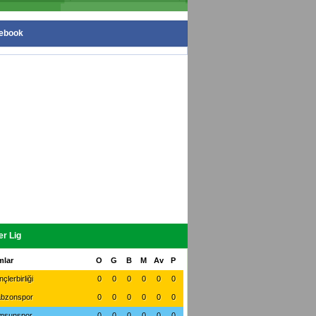
ebook
r Lig
mlar
O
G
B
M
Av
P
çlerbirliği
0
0
0
0
0
0
abzonspor
0
0
0
0
0
0
msunspor
0
0
0
0
0
0