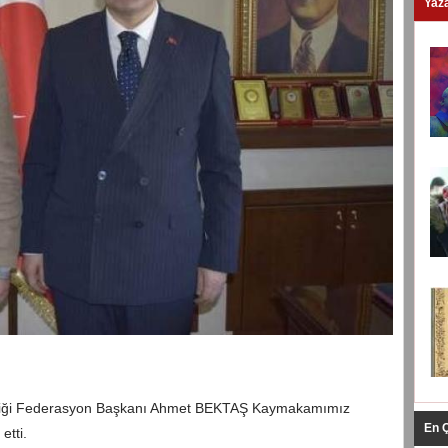
Yaza
rliği Federasyon Başkanı Ahmet BEKTAŞ Kaymakamımız
En 
tti.