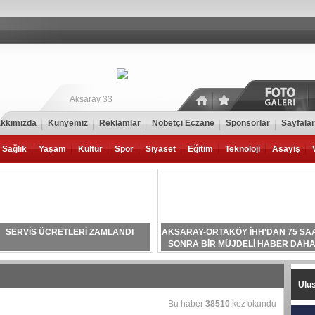
Aksaray 33
kkımızda
Künyemiz
Reklamlar
Nöbetçi Eczane
Sponsorlar
Sayfalar
Sağlık
Yaşam
Kültür
Spor
Siyaset
Eğitim
Teknoloji
Asayiş
SERVİS ÜCRETLERİ ZAMLANDI
AKSARAY-ORTAKÖY İHH'DAN 75 SA
SONRA BİR MÜJDELİ HABER DAH
Ulus
Bu haber
38510
kez okundu