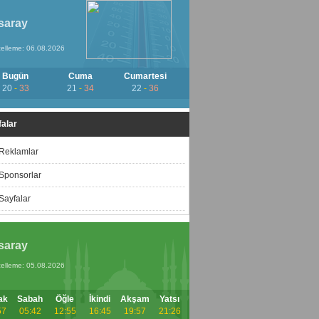
saray
elleme: 06.08.2026
Bugün
Cuma
Cumartesi
20
-
33
21
-
34
22
-
36
alar
Reklamlar
Sponsorlar
Sayfalar
saray
elleme: 05.08.2026
ak
Sabah
Öğle
İkindi
Akşam
Yatsı
57
05:42
12:55
16:45
19:57
21:26