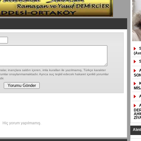
(Av
lar, inançlara saldırı içeren, imla kuralları ile yazılmamış, Türkçe karakter
umlar onaylanmamaktadır. Ayrıca suç teşkil edecek hakaret içerikli yorumlar
SON
ir.
MİS
DER
AHM
ZİY
Hiç yorum yapılmamış.
Alın