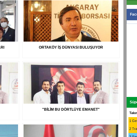
Fac
ARI
ORTAKÖY İŞ DÜNYASI BULUŞUYOR
Süpe
"BİLİM BU DÖRTLÜYE EMANET"
Takı
1
Gen
2
Tr
3
Sa