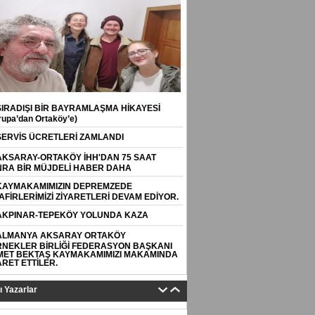
SIRADIŞI BİR BAYRAMLAŞMA HİKAYESİ
rupa’dan Ortaköy’e)
SERVİS ÜCRETLERİ ZAMLANDI
AKSARAY-ORTAKÖY İHH'DAN 75 SAAT
RA BİR MÜJDELİ HABER DAHA
KAYMAKAMIMIZIN DEPREMZEDE
AFİRLERİMİZİ ZİYARETLERİ DEVAM EDİYOR.
AKPINAR-TEPEKÖY YOLUNDA KAZA
ALMANYA AKSARAY ORTAKÖY
NEKLER BİRLİĞİ FEDERASYON BAŞKANI
ET BEKTAŞ KAYMAKAMIMIZI MAKAMINDA
ARET ETTİLER.
tı Yazarlar