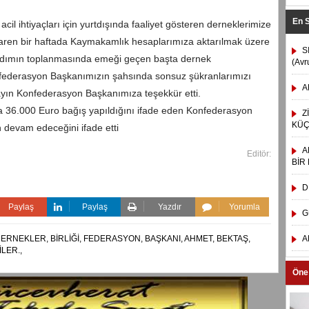
En 
cil ihtiyaçları için yurtdışında faaliyet gösteren derneklerimize
ibaren bir haftada Kaymakamlık hesaplarımıza aktarılmak üzere
S
ardımın toplanmasında emeği geçen başta dernek
(Avr
federasyon Başkanımızın şahsında sonsuz şükranlarımızı
A
ayın Konfederasyon Başkanımıza teşekkür etti.
 36.000 Euro bağış yapıldığını ifade eden Konfederasyon
Z
KÜÇ
 devam edeceğini ifade etti
A
Editör:
BİR
D
Paylaş
Paylaş
Yazdır
Yorumla
G
DERNEKLER,
BİRLİĞİ,
FEDERASYON,
BAŞKANI,
AHMET,
BEKTAŞ,
A
İLER.,
Öne