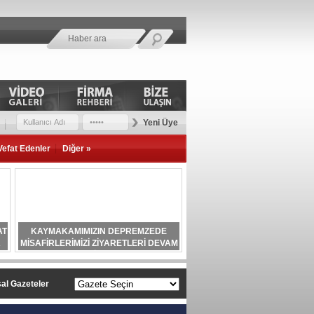
Yeni Üye
Vefat Edenler
Diğer »
AT
KAYMAKAMIMIZIN DEPREMZEDE
A
MİSAFİRLERİMİZİ ZİYARETLERİ DEVAM
EDİYOR.
al Gazeteler