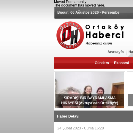
Moved Permanently
The document has moved
here
.
Bugün: 06 Ağustos 2026 - Perşembe
Anasayfa
Ha
Gündem
Ekonomi
SIRADIŞI BİR BAYRAMLAŞMA
HİKAYESİ (Avrupa’dan Ortaköy’e)
Haber Detayı
24 Şubat 2023 - Cuma 16:28