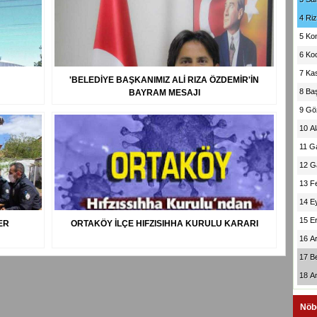
4
Ri
5
Ko
6
Koc
7
Ka
'BELEDİYE BAŞKANIMIZ ALİ RIZA ÖZDEMİR'İN
8
Ba
BAYRAM MESAJI
9
Gö
10
A
11
G
12
G
13
F
14
E
15
E
ER
ORTAKÖY İLÇE HIFZISIHHA KURULU KARARI
16
A
17
B
18
A
Nöb