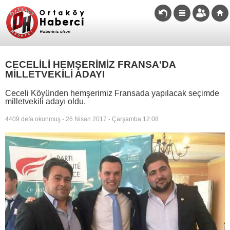
CECELİLİ HEMŞERİMİZ FRANSA'DA
MİLLETVEKİLİ ADAYI
Ceceli Köyünden hemşerimiz Fransada yapılacak seçimde
milletvekili adayı oldu.
4409 defa okunmuş - 26 Nisan 2017 - Çarşamba 12:08