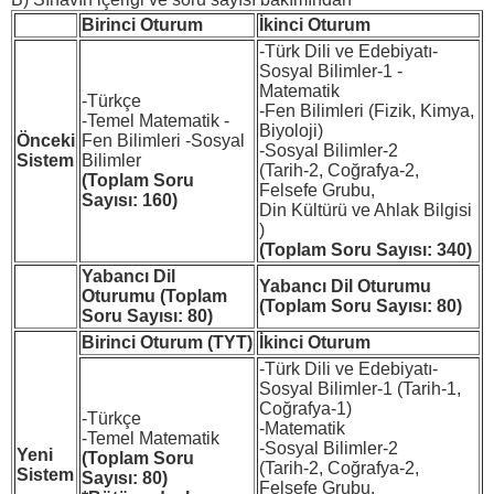
Birinci Oturum
İkinci Oturum
-Türk Dili ve Edebiyatı-
Sosyal Bilimler-1 -
Matematik
-Türkçe
-Fen Bilimleri (Fizik, Kimya,
-Temel Matematik -
Biyoloji)
Önceki
Fen Bilimleri -Sosyal
-Sosyal Bilimler-2
Sistem
Bilimler
(Tarih-2, Coğrafya-2,
(Toplam Soru
Felsefe Grubu,
Sayısı: 160)
Din Kültürü ve Ahlak Bilgisi
)
(Toplam Soru Sayısı: 340)
Yabancı Dil
Yabancı Dil Oturumu
Oturumu (
Toplam
(Toplam Soru Sayısı: 80)
Soru Sayısı: 80)
Birinci Oturum (TYT)
İkinci Oturum
-Türk Dili ve Edebiyatı-
Sosyal Bilimler-1 (Tarih-1,
Coğrafya-1)
-Türkçe
-Matematik
-Temel Matematik
-Sosyal Bilimler-2
Yeni
(Toplam Soru
(Tarih-2, Coğrafya-2,
Sistem
Sayısı: 80)
Felsefe Grubu,