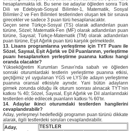
hesaplanmakta idi. Bu sene ise adaylar öğleden sonra Türk
Dili ve Edebiyatı-Sosyal Bilimler-1, Matematik, Sosyal
Bilimler-2 ve Fen Bilimleri testlerinden oluşan tek bir sınava
girecekler ve sadece 3 puan türü hesaplanacaktır.
Geçen sene Türkçe-Sosyal (TS) olarak adlandırılan puan
türüne, Sözel; Matematik-Fen (MF) olarak adlandırılan puan
türüne, Sayısal; Türkçe-Matematik (TM) olarak adlandırılan
puan türüne, Eşit Ağırlık puan türü karşılık gelmektedir.
13.
Lisans programlarına yerleştirme için TYT Puanı ile
Sözel, Sayısal, Eşit Ağırlık ve Dil Puanlarının, yerleştirme
puanı hesaplanırken yerleştirme puanına katkısı hangi
oranda olacaktır?
Yükseköğretim Kurumları Sınavı'nda sabah ve öğleden
sonraki oturumlardaki testlerin yerleştirme puanına etkisi,
geçtiğimiz yıl uygulanan YGS ve LYS'de adayın yerleştirme
puanına oransal etkisiyle aynıdır. Yani bütün adayların
girmek zorunda olduğu ilk oturum sonrası alınacak TYT'nin
katkısı % 40; Sözel, Sayısal, Eşit Ağırlık ve Dil alanlarındaki
testlerden elde edilecek puanların katkısı % 60'tır.
14. Adaylar ikinci oturumdaki testlerden hangilerini
cevaplandırabilir?
Aday, yerleşmeyi hedeflediği programın puan türünü dikkate
alarak, ilgili testlerdeki soruları cevaplandırabilir.
TESTLER
Aday,