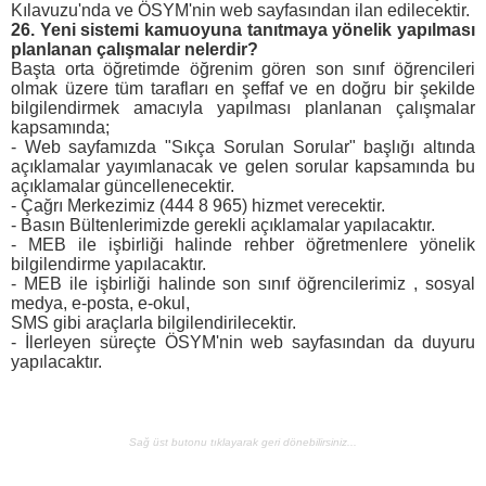
Kılavuzu'nda ve ÖSYM'nin web sayfasından ilan edilecektir.
26. Yeni sistemi kamuoyuna tanıtmaya yönelik yapılması
planlanan çalışmalar nelerdir?
Başta orta öğretimde öğrenim gören son sınıf öğrencileri
olmak üzere tüm tarafları en şeffaf ve en doğru bir şekilde
bilgilendirmek amacıyla yapılması planlanan çalışmalar
kapsamında;
- Web sayfamızda "Sıkça Sorulan Sorular" başlığı altında
açıklamalar yayımlanacak ve gelen sorular kapsamında bu
açıklamalar güncellenecektir.
- Çağrı Merkezimiz (444 8 965) hizmet verecektir.
- Basın Bültenlerimizde gerekli açıklamalar yapılacaktır.
- MEB ile işbirliği halinde rehber öğretmenlere yönelik
bilgilendirme yapılacaktır.
- MEB ile işbirliği halinde son sınıf öğrencilerimiz , sosyal
medya, e-posta, e-okul,
SMS gibi araçlarla bilgilendirilecektir.
- İlerleyen süreçte ÖSYM'nin web sayfasından da duyuru
yapılacaktır.
Sağ üst butonu tıklayarak geri dönebilirsiniz...