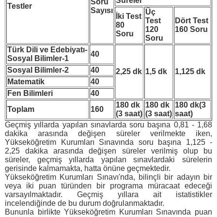
Süreler
Soru
Testler
Sayısı
Üç
İki Test
Test
Dört Test
80
120
160 Soru
Soru
Soru
Türk Dili ve Edebiyatı-
40
Sosyal Bilimler-1
Sosyal Bilimler-2
40
2,25 dk
1,5 dk
1,125 dk
Matematik
40
Fen Bilimleri
40
180 dk
180 dk
180 dk(3
Toplam
160
(3 saat)
(3 saat)
saat)
Geçmiş yıllarda yapılan sınavlarda soru başına 0,81 - 1,68
dakika arasında değişen süreler verilmekte iken,
Yükseköğretim Kurumları Sınavında soru başına 1,125 -
2,25 dakika arasında değişen süreler verilmiş olup bu
süreler, geçmiş yıllarda yapılan sınavlardaki sürelerin
gerisinde kalmamakta, hatta önüne geçmektedir.
Yükseköğretim Kurumları Sınavı'nda, bilinçli bir adayın bir
veya iki puan türünden bir programa müracaat edeceği
varsayılmaktadır. Geçmiş yıllara ait istatistikler
incelendiğinde de bu durum doğrulanmaktadır.
Bununla birlikte Yükseköğretim Kurumları Sınavında puan