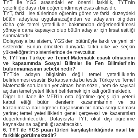
TYT ile YGS arasındaki en önemli farklılık, TYT'nin
yeterliliğe dayalı bir değerlendirmeyi esas almasıdır.
TYT, farklı lise türlerinde öğrenim gören ve farklı düzeydeki
bütün adaylara uygulanacağından ve adayların bilgiden
daha çok temel yeterlilikler bakımından değerlendirilmesi
yönüyle daha kapsayıcı olup bütün adaylar için fırsat eşitliği
sunmaktadır.
Dolayısıyla bu sistem, YGS'den bütünüyle farklı ve yeni bir
sistemdir. Bunun örnekleri dünyada farklı ülke ve seçkin
yükseköğretim sistemlerinde de mevcuttur.
5. TYT'nin Türkçe ve Temel Matematik esaslı olmasının
ve kapsamında Sosyal Bilimler ile Fen Bilimleri'nin
bulunmamasının sebebi nedir?
TYT'de adayın bilgisinin değil temel yeterliliklerin
belirlenmesi esastır. Bu kapsamda bu testte Türkçe ve Temel
Matematik sorularının yer alması hem sözel, hem de sayısal
açıdan temel yeterlilikleri belirlemek için kafi görülmektedir.
Diğer bir ifade ile MEB'in orta öğretime geçiş için yeterli
kabul ettiği bütün derslerin kazanımlarının ve bu
kazanımlara dair öğrenci başarısının bir daha sorgulanması
yerine; temel yeterliliklerin genel çerçevesi ve kazanımları
değerlendirilecektir. Dolayısıyla TYT, okul dışı öğrenme
kaynaklarına bağımlılığı azaltacaktır.
6. TYT ile YGS puan türleri karşılaştırıldığında nasıl bir
farklılık görülmektedir?