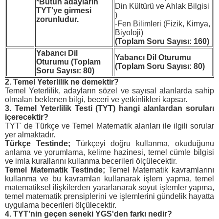
*Bütün adayların
Din Kültürü ve Ahlak Bilgisi
TYT'ye girmesi
)
zorunludur.
-Fen Bilimleri (Fizik, Kimya,
Biyoloji)
(Toplam Soru Sayısı: 160)
Yabancı Dil
Yabancı Dil Oturumu
Oturumu (
Toplam
(Toplam Soru Sayısı: 80)
Soru Sayısı: 80)
2. Temel Yeterlilik ne demektir?
Temel Yeterlilik, adayların sözel ve sayısal alanlarda sahip
olmaları beklenen bilgi, beceri ve yetkinlikleri kapsar.
3. Temel Yeterlilik Testi (TYT) hangi alanlardan soruları
içerecektir?
TYT' de Türkçe ve Temel Matematik alanları ile ilgili sorular
yer almaktadır.
Türkçe Testinde;
Türkçeyi doğru kullanma, okuduğunu
anlama ve yorumlama, kelime hazinesi, temel cümle bilgisi
ve imla kurallarını kullanma becerileri ölçülecektir.
Temel Matematik Testinde;
Temel Matematik kavramlarını
kullanma ve bu kavramları kullanarak işlem yapma, temel
matematiksel ilişkilerden yararlanarak soyut işlemler yapma,
temel matematik prensiplerini ve işlemlerini gündelik hayatta
uygulama becerileri ölçülecektir.
4. TYT'nin geçen seneki YGS'den farkı nedir?