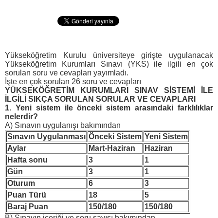
Yükseköğretim Kurulu üniversiteye girişte uygulanacak
Yükseköğretim Kurumları Sınavı (YKS) ile ilgili en çok
sorulan soru ve cevapları yayımladı.
İşte en çok sorulan 26 soru ve cevapları
YÜKSEKÖĞRETİM KURUMLARI SINAV SİSTEMİ İLE
İLGİLİ SIKÇA SORULAN SORULAR VE CEVAPLARI
1.
Yeni sistem ile önceki sistem arasındaki farklılıklar
nelerdir?
A) Sınavın uygulanışı bakımından
Sınavın Uygulanması
Önceki Sistem
Yeni Sistem
Aylar
Mart-Haziran
Haziran
Hafta sonu
3
1
Gün
3
1
Oturum
6
3
Puan Türü
18
5
Baraj Puan
150/180
150/180
B) Sınavın içeriği ve soru sayısı bakımından