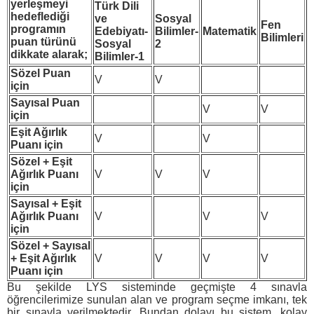
yerleşmeyi
Türk Dili
hedeflediği
ve
Sosyal
Fen
programın
Edebiyatı-
Bilimler-
Matematik
Bilimleri
puan türünü
Sosyal
2
dikkate alarak;
Bilimler-1
Sözel Puan
V
V
için
Sayısal Puan
V
V
için
Eşit Ağırlık
V
V
Puanı için
Sözel + Eşit
Ağırlık Puanı
V
V
V
için
Sayısal + Eşit
Ağırlık Puanı
V
V
V
için
Sözel + Sayısal
+ Eşit Ağırlık
V
V
V
V
Puanı için
Bu şekilde LYS sisteminde geçmişte 4 sınavla
öğrencilerimize sunulan alan ve program seçme imkanı, tek
bir sınavla verilmektedir. Bundan dolayı bu sistem, kolay