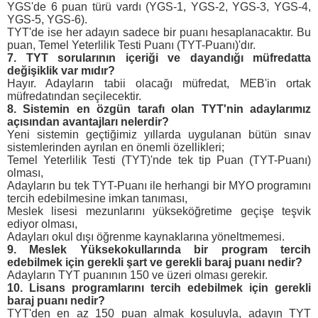
YGS'de 6 puan türü vardı (YGS-1, YGS-2, YGS-3, YGS-4,
YGS-5, YGS-6).
TYT'de ise her adayın sadece bir puanı hesaplanacaktır. Bu
puan, Temel Yeterlilik Testi Puanı (TYT-Puanı)'dır.
7. TYT sorularının içeriği ve dayandığı müfredatta
değişiklik var mıdır?
Hayır. Adayların tabii olacağı müfredat, MEB'in ortak
müfredatından seçilecektir.
8. Sistemin en özgün tarafı olan TYT'nin adaylarımız
açısından avantajları nelerdir?
Yeni sistemin geçtiğimiz yıllarda uygulanan bütün sınav
sistemlerinden ayrılan en önemli özellikleri;
Temel Yeterlilik Testi (TYT)'nde tek tip Puan (TYT-Puanı)
olması,
Adayların bu tek TYT-Puanı ile herhangi bir MYO programını
tercih edebilmesine imkan tanıması,
Meslek lisesi mezunlarını yükseköğretime geçişe teşvik
ediyor olması,
Adayları okul dışı öğrenme kaynaklarına yöneltmemesi.
9. Meslek Yüksekokullarında bir program tercih
edebilmek için gerekli şart ve gerekli baraj puanı nedir?
Adayların TYT puanının 150 ve üzeri olması gerekir.
10. Lisans programlarını tercih edebilmek için gerekli
baraj puanı nedir?
TYT'den en az 150 puan almak koşuluyla, adayın TYT