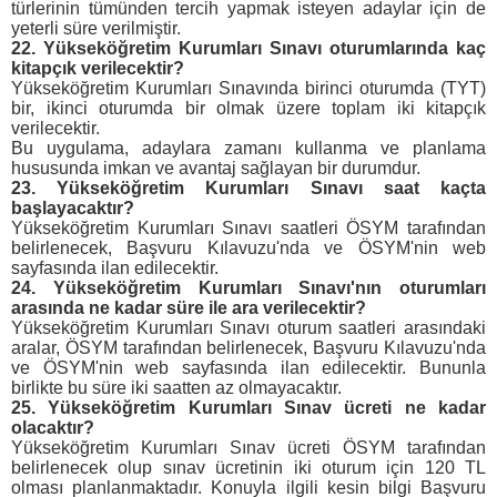
türlerinin tümünden tercih yapmak isteyen adaylar için de
yeterli süre verilmiştir.
22. Yükseköğretim Kurumları Sınavı oturumlarında kaç
kitapçık verilecektir?
Yükseköğretim Kurumları Sınavında birinci oturumda (TYT)
bir, ikinci oturumda bir olmak üzere toplam iki kitapçık
verilecektir.
Bu uygulama, adaylara zamanı kullanma ve planlama
hususunda imkan ve avantaj sağlayan bir durumdur.
23. Yükseköğretim Kurumları Sınavı saat kaçta
başlayacaktır?
Yükseköğretim Kurumları Sınavı saatleri ÖSYM tarafından
belirlenecek, Başvuru Kılavuzu'nda ve ÖSYM'nin web
sayfasında ilan edilecektir.
24. Yükseköğretim Kurumları Sınavı'nın oturumları
arasında ne kadar süre ile ara verilecektir?
Yükseköğretim Kurumları Sınavı oturum saatleri arasındaki
aralar, ÖSYM tarafından belirlenecek, Başvuru Kılavuzu'nda
ve ÖSYM'nin web sayfasında ilan edilecektir. Bununla
birlikte bu süre iki saatten az olmayacaktır.
25. Yükseköğretim Kurumları Sınav ücreti ne kadar
olacaktır?
Yükseköğretim Kurumları Sınav ücreti ÖSYM tarafından
belirlenecek olup sınav ücretinin iki oturum için 120 TL
olması planlanmaktadır. Konuyla ilgili kesin bilgi Başvuru