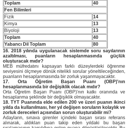
Toplam
40
Fen Bilimleri
Fizik
14
Kimya
13
Biyoloji
13
Toplam
40
Yabancı Dil Toplam
80
16.
2018 yılında uygulanacak sistemde soru sayılarının
azaltılması, puanların hesaplanmasında güçlük
oluşturacak mıdır?
MEB müfredatını kapsayan farklı düzeylerdeki öğrenme
seviyesini ölçmeye dönük nitelikli sorular yöneltileceğinden,
puanların hesaplanmasında bir zorluk yaşanmayacaktır.
17.
Orta Öğretim Başarı Puanı (OBP)'nın
hesaplanmasında bir değişiklik olacak mıdır?
Orta Öğretim Başarı Puanı (OBP)'nın katkı oranında ve
hesaplanma şeklinde bir değişiklik olmayacaktır.
18.
TYT Puanında elde edilen 200 ve üzeri puanın ikinci
yılda da kullanılması, her yıl değişen soruların kolaylık ve
zorluk dereceleri açısından sorun oluşturabilir mi?
Adayların, sınava girenler içindeki başarı sırası referans
alınarak, aldıkları puan takip eden yıldaki bu başarı
sıralamasının karşılığına gelen puana dönüştürülecektir. Bu