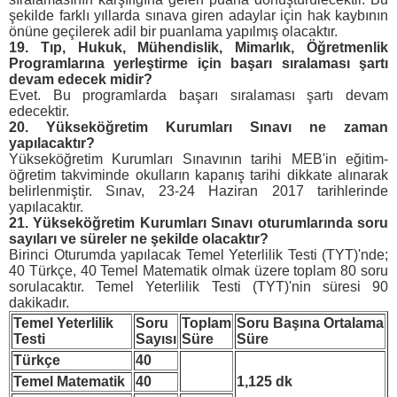
şekilde farklı yıllarda sınava giren adaylar için hak kaybının
önüne geçilerek adil bir puanlama yapılmış olacaktır.
19.
Tıp, Hukuk, Mühendislik, Mimarlık, Öğretmenlik
Programlarına yerleştirme için başarı sıralaması şartı
devam edecek midir?
Evet. Bu programlarda başarı sıralaması şartı devam
edecektir.
20.
Yükseköğretim Kurumları Sınavı ne zaman
yapılacaktır?
Yükseköğretim Kurumları Sınavının tarihi MEB'in eğitim-
öğretim takviminde okulların kapanış tarihi dikkate alınarak
belirlenmiştir. Sınav, 23-24 Haziran 2017 tarihlerinde
yapılacaktır.
21.
Yükseköğretim Kurumları Sınavı oturumlarında soru
sayıları ve süreler ne şekilde olacaktır?
Birinci Oturumda yapılacak Temel Yeterlilik Testi (TYT)'nde;
40 Türkçe, 40 Temel Matematik olmak üzere toplam 80 soru
sorulacaktır. Temel Yeterlilik Testi (TYT)'nin süresi 90
dakikadır.
Temel Yeterlilik
Soru
Toplam
Soru Başına Ortalama
Testi
Sayısı
Süre
Süre
Türkçe
40
Temel Matematik
40
1,125 dk