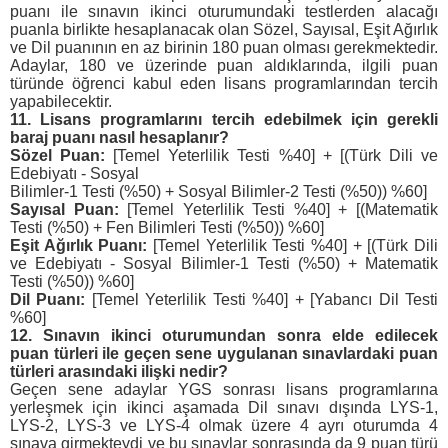
puanı ile sınavın ikinci oturumundaki testlerden alacağı
puanla birlikte hesaplanacak olan Sözel, Sayısal, Eşit Ağırlık
ve Dil puanının en az birinin 180 puan olması gerekmektedir.
Adaylar, 180 ve üzerinde puan aldıklarında, ilgili puan
türünde öğrenci kabul eden lisans programlarından tercih
yapabilecektir.
11. Lisans programlarını tercih edebilmek için gerekli
baraj puanı nasıl hesaplanır?
Sözel Puan:
[Temel Yeterlilik Testi %40] + [(Türk Dili ve
Edebiyatı - Sosyal
Bilimler-1 Testi (%50) + Sosyal Bilimler-2 Testi (%50)) %60]
Sayısal Puan:
[Temel Yeterlilik Testi %40] + [(Matematik
Testi (%50) + Fen Bilimleri Testi (%50)) %60]
Eşit Ağırlık Puanı:
[Temel Yeterlilik Testi %40] + [(Türk Dili
ve Edebiyatı - Sosyal Bilimler-1 Testi (%50) + Matematik
Testi (%50)) %60]
Dil Puanı:
[Temel Yeterlilik Testi %40] + [Yabancı Dil Testi
%60]
12. Sınavın ikinci oturumundan sonra elde edilecek
puan türleri ile geçen sene uygulanan sınavlardaki puan
türleri arasındaki ilişki nedir?
Geçen sene adaylar YGS sonrası lisans programlarına
yerleşmek için ikinci aşamada Dil sınavı dışında LYS-1,
LYS-2, LYS-3 ve LYS-4 olmak üzere 4 ayrı oturumda 4
sınava girmekteydi ve bu sınavlar sonrasında da 9 puan türü