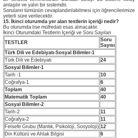
anlaşılır ve yalın bir sistemdir.
Soruların tümünün cevaplandırılabilmesi için öğrencilerimize
yeterli süre verilecektir.
15. İkinci oturumda yer alan testlerin içeriği nedir?
Bu oturumda lise müfredatı esas alınacaktır.
İkinci Oturumdaki Testlerin İçeriği ve Soru Sayıları
Soru
TESTLER
Sayısı
Türk Dili ve Edebiyatı-Sosyal Bilimler-1
Türk Dili ve Edebiyatı
24
Sosyal Bilimler-1
Tarih -1
10
Coğrafya-1
6
Toplam
40
Matematik Toplam
40
Sosyal Bilimler-2
Tarih-2
11
Coğrafya-2
11
Felsefe Grubu (Mantık, Psikoloji, Sosyoloji)
12
Din Kültürü ve Ahlak Bilgisi
6