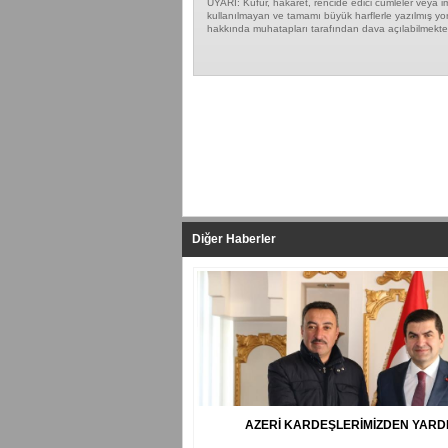
UYARI: Küfür, hakaret, rencide edici cümleler veya ima
kullanılmayan ve tamamı büyük harflerle yazılmış yor
hakkında muhatapları tarafından dava açılabilmekted
Yapılan Yorumlar
Diğer Haberler
AZERİ KARDEŞLERİMİZDEN YARD