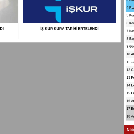
4
Ri
5
Ko
6
Koc
DI
İŞ-KUR KURA TARİHİ ERTELENDİ
7
Ka
8
Ba
9
Gö
10
A
11
G
12
G
13
F
14
E
15
E
16
A
17
B
18
A
Nöb