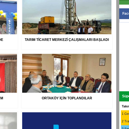
Fac
DE
TARIM TİCARET MERKEZİ ÇALIŞMALARI BAŞLADI
Süpe
AM
ORTAKÖY İÇİN TOPLANDILAR
Takı
1
Gen
2
Tr
3
Sa