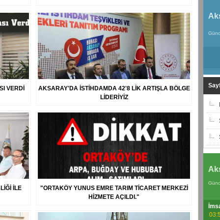
Ak
Günc
Sayf
SI VERDİ
AKSARAY'DA İSTİHDAMDA 42'8 LİK ARTIŞLA BÖLGE
LİDERİYİZ
Ak
Günc
İĞİ İLE
"ORTAKÖY YUNUS EMRE TARIM TİCARET MERKEZİ
HİZMETE AÇILDI."
İms
03: