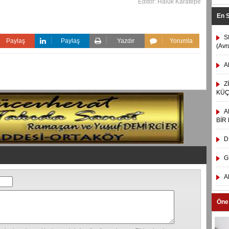
Editör: Haluk Karatepe
En 
S
Paylaş
Paylaş
Yazdır
Yorumla
(Avr
A
Z
KÜÇ
A
BİR
D
G
A
Öne