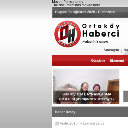
Moved Permanently
The document has moved
here
.
Bugün: 08 Ağustos 2026 - Cumartesi
Anasayfa
Ha
Gündem
Ekonomi
SIRADIŞI BİR BAYRAMLAŞMA
HİKAYESİ (Avrupa’dan Ortaköy’e)
Haber Detayı
28 Aralık 2015 - Pazartesi 19:02