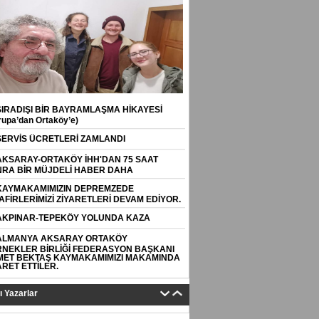
SIRADIŞI BİR BAYRAMLAŞMA HİKAYESİ
rupa’dan Ortaköy’e)
SERVİS ÜCRETLERİ ZAMLANDI
AKSARAY-ORTAKÖY İHH'DAN 75 SAAT
RA BİR MÜJDELİ HABER DAHA
KAYMAKAMIMIZIN DEPREMZEDE
AFİRLERİMİZİ ZİYARETLERİ DEVAM EDİYOR.
AKPINAR-TEPEKÖY YOLUNDA KAZA
ALMANYA AKSARAY ORTAKÖY
NEKLER BİRLİĞİ FEDERASYON BAŞKANI
ET BEKTAŞ KAYMAKAMIMIZI MAKAMINDA
ARET ETTİLER.
tı Yazarlar