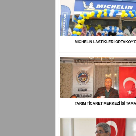
MICHELIN LASTİKLERİ ORTAKÖY'
TARIM TİCARET MERKEZİ İŞİ TAM