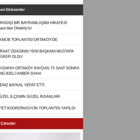
Son Eklenenler
IRADIŞI BİR BAYRAMLAŞMA HİKAYESİ
upa’dan Ortaköy’e)
KMÜB TOPLANTISI ORTAKÖY'DE
İRAAT ODASININ YENİ BAŞKANI MUSTAFA
ÜKER OLDU
KSARAY-ORTAKÖY İHH'DAN 75 SAAT SONRA
 MÜJDELİ HABER DAHA
ENİZ BAYKAL VEFAT ETTİ
ÜZEL İLÇEMİN GÜZEL İNSANLARI
FET KOORDİNASYON TOPLANTISI YAPILDI
 Çıkanlar