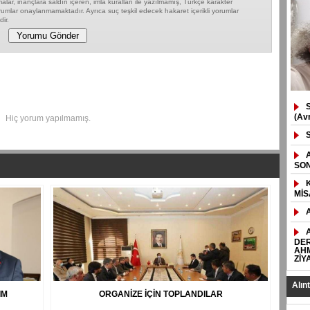
lar, inançlara saldırı içeren, imla kuralları ile yazılmamış, Türkçe karakter
umlar onaylanmamaktadır. Ayrıca suç teşkil edecek hakaret içerikli yorumlar
ir.
(Av
Hiç yorum yapılmamış.
SON
MİS
DER
AHM
ZİY
Alın
IM
ORGANİZE İÇİN TOPLANDILAR