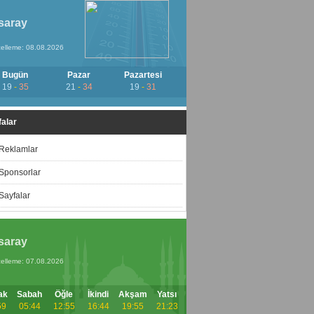
saray
elleme: 08.08.2026
Bugün
Pazar
Pazartesi
19
-
35
21
-
34
19
-
31
alar
Reklamlar
Sponsorlar
Sayfalar
saray
elleme: 07.08.2026
ak
Sabah
Öğle
İkindi
Akşam
Yatsı
59
05:44
12:55
16:44
19:55
21:23