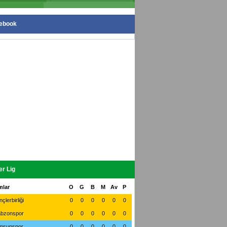
ebook
r Lig
mlar
O
G
B
M
Av
P
çlerbirliği
0
0
0
0
0
0
abzonspor
0
0
0
0
0
0
msunspor
0
0
0
0
0
0