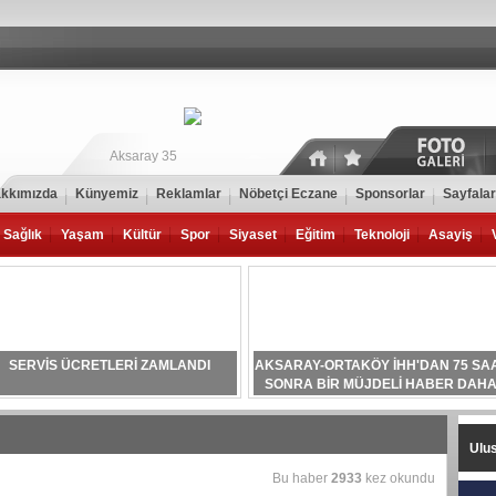
Aksaray 35
kkımızda
Künyemiz
Reklamlar
Nöbetçi Eczane
Sponsorlar
Sayfalar
Sağlık
Yaşam
Kültür
Spor
Siyaset
Eğitim
Teknoloji
Asayiş
SERVİS ÜCRETLERİ ZAMLANDI
AKSARAY-ORTAKÖY İHH'DAN 75 SA
SONRA BİR MÜJDELİ HABER DAH
Ulus
Bu haber
2933
kez okundu