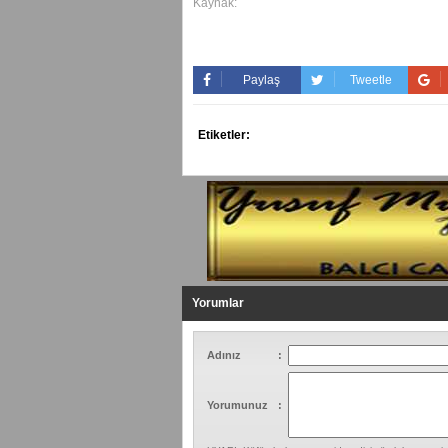
Kaynak:
Paylaş
Tweetle
Etiketler:
Yorumlar
Adınız
:
Yorumunuz
: