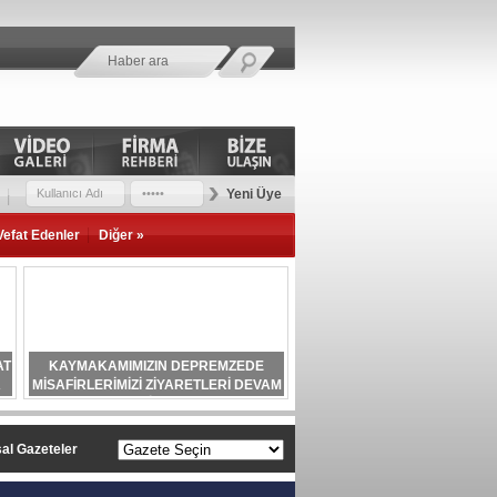
Yeni Üye
Vefat Edenler
Diğer »
AT
KAYMAKAMIMIZIN DEPREMZEDE
A
MİSAFİRLERİMİZİ ZİYARETLERİ DEVAM
EDİYOR.
al Gazeteler