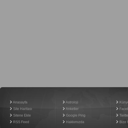
Haber Yazılımı
Anasayfa
Astroloji
Küny
Site Haritası
Anketler
Face
Sitene Ekle
Google Ping
Twitte
RSS Feed
Hakkımızda
Bize 