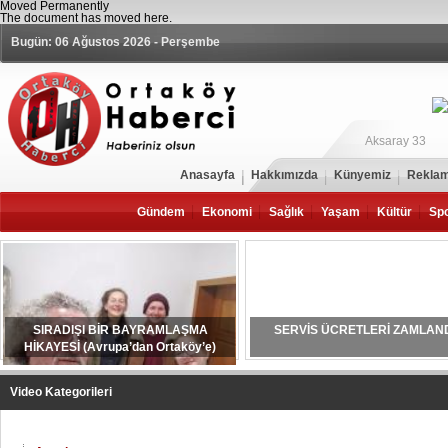
Moved Permanently
The document has moved
here
.
Bugün: 06 Ağustos 2026 - Perşembe
Aksaray 33
Anasayfa
Hakkımızda
Künyemiz
Reklam
Gündem
Ekonomi
Sağlık
Yaşam
Kültür
Sp
SIRADIŞI BİR BAYRAMLAŞMA
SERVİS ÜCRETLERİ ZAMLAN
HİKAYESİ (Avrupa’dan Ortaköy’e)
Video Kategorileri