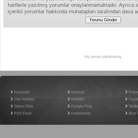
harflerle yazılmış yorumlar onaylanmamaktadır. Ayrıca s
içerikli yorumlar hakkında muhatapları tarafından dava aç
Yapılan Yorumlar
Hiç yorum yapılmamış.
Haber Yazılımı
Anasayfa
Astroloji
Küny
Site Haritası
Anketler
Face
Sitene Ekle
Google Ping
Twitte
RSS Feed
Hakkımızda
Bize 