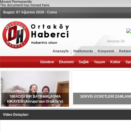
Moved Permanently
The document has moved
here
.
Bugün: 07 Ağustos 2026 - Cuma
Aksaray 34
Anasayfa
Hakkımızda
Künyemiz
Reklam
Gündem
Ekonomi
Sağlık
Yaşam
Kültür
Sp
SIRADIŞI BİR BAYRAMLAŞMA
SERVİS ÜCRETLERİ ZAMLAN
HİKAYESİ (Avrupa’dan Ortaköy’e)
Video Detayları