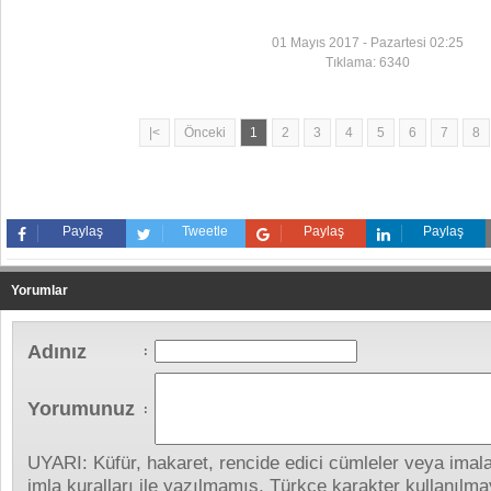
01 Mayıs 2017 - Pazartesi 02:25
Tıklama: 6340
|<
Önceki
1
2
3
4
5
6
7
8
Paylaş
Tweetle
Paylaş
Paylaş
Yorumlar
Adınız
:
Yorumunuz
:
UYARI: Küfür, hakaret, rencide edici cümleler veya imalar
imla kuralları ile yazılmamış, Türkçe karakter kullanıl