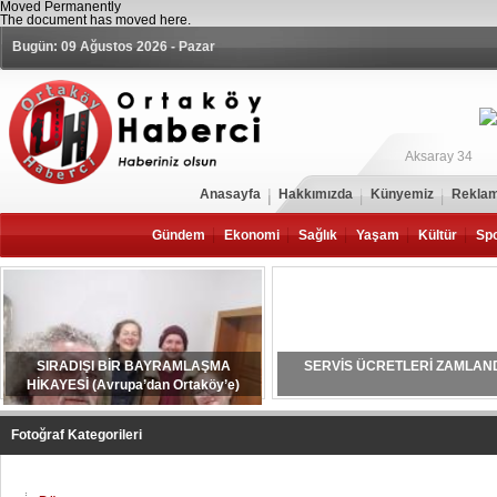
Moved Permanently
The document has moved
here
.
Bugün: 09 Ağustos 2026 - Pazar
Aksaray 34
Anasayfa
Hakkımızda
Künyemiz
Reklam
Gündem
Ekonomi
Sağlık
Yaşam
Kültür
Sp
SIRADIŞI BİR BAYRAMLAŞMA
SERVİS ÜCRETLERİ ZAMLAN
HİKAYESİ (Avrupa’dan Ortaköy’e)
Fotoğraf Kategorileri