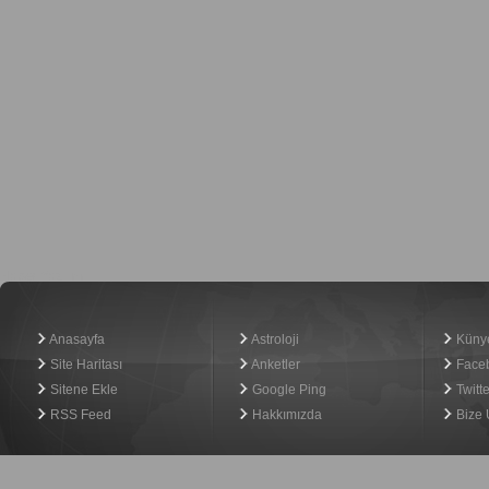
Haber Yazılımı
Anasayfa
Astroloji
Küny
Site Haritası
Anketler
Face
Sitene Ekle
Google Ping
Twitte
RSS Feed
Hakkımızda
Bize 