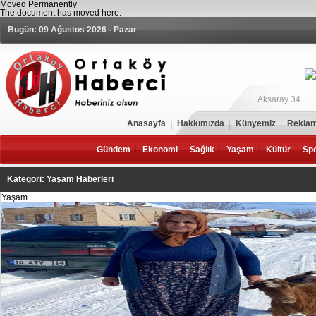
Moved Permanently
The document has moved
here
.
Bugün: 09 Ağustos 2026 - Pazar
Aksaray 34
Anasayfa
Hakkımızda
Künyemiz
Reklam
Gündem
Ekonomi
Sağlık
Yaşam
Kültür
Sp
Kategori: Yaşam Haberleri
Yaşam