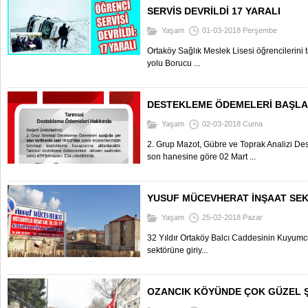
SERVİS DEVRİLDİ 17 YARALI
Yaşam
01-03-2018 Perşembe
Ortaköy Sağlık Meslek Lisesi öğrencilerini 
yolu Borucu ...
DESTEKLEME ÖDEMELERİ BAŞLA
Yaşam
02-03-2018 Cuma
2. Grup Mazot, Gübre ve Toprak Analizi 
son hanesine göre 02 Mart ...
YUSUF MÜCEVHERAT İNŞAAT SE
Yaşam
25-02-2018 Pazar
32 Yıldır Ortaköy Balcı Caddesinin Kuyumc
sektörüne giriy...
OZANCIK KÖYÜNDE ÇOK GÜZEL 