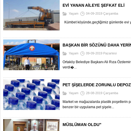
EVİ YANAN AİLEYE ŞEFKAT ELİ
Yaşam
04-09-2019 Çarşamba
Kümbet köyünde,geçtiğimiz günlerde evi y
BAŞKAN BİR SÖZÜNÜ DAHA YERİN
Yaşam
09-09-2019 Pazartesi
Ortaköy Belediye Başkanı Ali Rıza Özdemir 
verdi�...
PET ŞİŞELERDE ZORUNLU DEPOZ
Yaşam
28-08-2019 Çarşamba
Market ve mağazalarda plastik poşetlerin pa
benzer bir uygulama pet şişele...
MÜSLÜMAN OLDU"