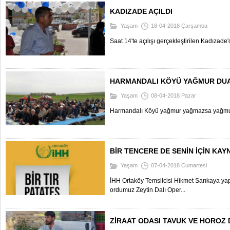
KADIZADE AÇILDI
Yaşam
18-04-2018 Çarşamba
Saat 14'te açılışı gerçekleştirilen Kadızade'
HARMANDALI KÖYÜ YAĞMUR DUAS
Yaşam
08-04-2018 Pazar
Harmandalı Köyü yağmur yağmazsa yağmur iç
BİR TENCERE DE SENİN İÇİN KAY
Yaşam
07-04-2018 Cumartesi
İHH Ortaköy Temsilcisi Hikmet Sarıkaya y
ordumuz Zeytin Dalı Oper...
ZİRAAT ODASI TAVUK VE HOROZ 