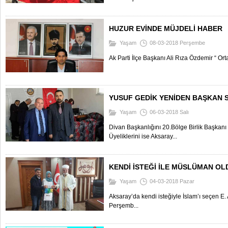
HUZUR EVİNDE MÜJDELİ HABER
Yaşam
08-03-2018 Perşembe
Ak Parti İlçe Başkanı Ali Rıza Özdemir “ Or
YUSUF GEDİK YENİDEN BAŞKAN S
Yaşam
06-03-2018 Salı
Divan Başkanlığını 20.Bölge Birlik Başka
Üyeliklerini ise Aksaray...
KENDİ İSTEĞİ İLE MÜSLÜMAN OL
Yaşam
04-03-2018 Pazar
Aksaray’da kendi isteğiyle İslam’ı seçen E.
Perşemb...