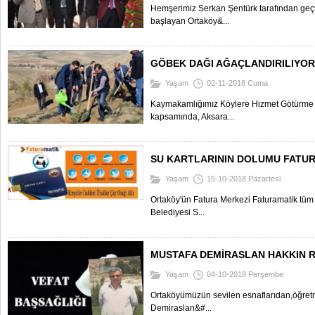
Hemşerimiz Serkan Şentürk tarafından geçt
başlayan Ortaköy&...
GÖBEK DAĞI AĞAÇLANDIRILIYOR
Yaşam
02-11-2018 Cuma
Kaymakamlığımız Köylere Hizmet Götürme 
kapsamında, Aksara...
SU KARTLARININ DOLUMU FATUR
Yaşam
15-10-2018 Pazartesi
Ortaköy'ün Fatura Merkezi Faturamatik tüm 
Belediyesi S...
MUSTAFA DEMİRASLAN HAKKIN 
Yaşam
04-10-2018 Perşembe
Ortaköyümüzün sevilen esnaflarıdan,öğretm
Demiraslan&#...