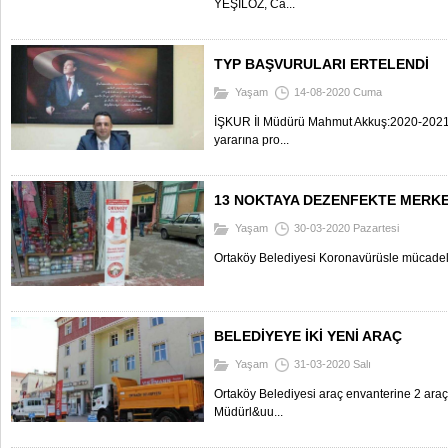
YEŞİLÖZ, Ca...
TYP BAŞVURULARI ERTELENDİ
Yaşam
14-08-2020 Cuma
İŞKUR İl Müdürü Mahmut Akkuş:2020-2021 e
yararına pro...
13 NOKTAYA DEZENFEKTE MERKE
Yaşam
30-03-2020 Pazartesi
Ortaköy Belediyesi Koronavürüsle mücadeled
BELEDİYEYE İKİ YENİ ARAÇ
Yaşam
31-03-2020 Salı
Ortaköy Belediyesi araç envanterine 2 araç 
Müdürl&uu...