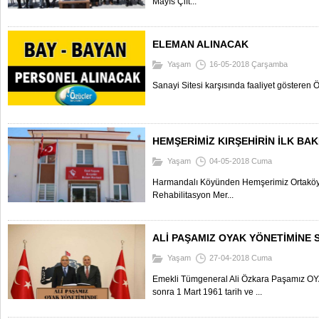
Mayıs Çift...
ELEMAN ALINACAK
Yaşam
16-05-2018 Çarşamba
Sanayi Sitesi karşısında faaliyet gösteren Ö
HEMŞERİMİZ KIRŞEHİRİN İLK BAK
Yaşam
04-05-2018 Cuma
Harmandalı Köyünden Hemşerimiz Ortaköy 
Rehabilitasyon Mer...
ALİ PAŞAMIZ OYAK YÖNETİMİNE S
Yaşam
27-04-2018 Cuma
Emekli Tümgeneral Ali Özkara Paşamız O
sonra 1 Mart 1961 tarih ve ...