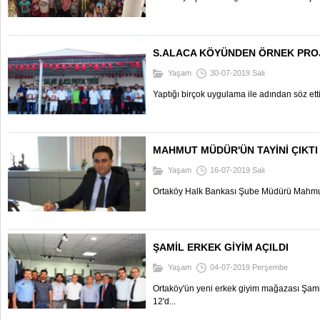
S.ALACA KÖYÜNDEN ÖRNEK PRO
Yaşam
30-07-2019 Salı
Yaptığı birçok uygulama ile adından söz etti
MAHMUT MÜDÜR'ÜN TAYİNİ ÇIKTI
Yaşam
16-07-2019 Salı
Ortaköy Halk Bankası Şube Müdürü Mahmut Yıl
ŞAMİL ERKEK GİYİM AÇILDI
Yaşam
04-07-2019 Perşembe
Ortaköy'ün yeni erkek giyim mağazası Şami
12'd...