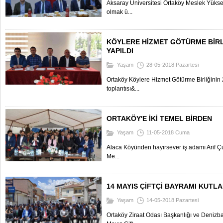
Aksaray Üniversitesi Ortaköy Meslek Yüksek
olmak ü...
KÖYLERE HİZMET GÖTÜRME BİRLİ
YAPILDI
Yaşam
28-05-2018 Pazartesi
Ortaköy Köylere Hizmet Götürme Birliğinin 
toplantısı&...
ORTAKÖY'E İKİ TEMEL BİRDEN
Yaşam
11-05-2018 Cuma
Alaca Köyünden hayırsever iş adamı Arif Çu
Me...
14 MAYIS ÇİFTÇİ BAYRAMI KUTLA
Yaşam
14-05-2018 Pazartesi
Ortaköy Ziraat Odası Başkanlığı ve Denizb