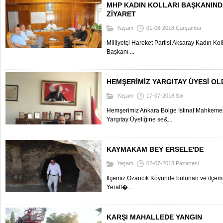
MHP KADIN KOLLARI BAŞKANIND
ZİYARET
Yaşam
01-08-2018 Çarşamba
Milliyetçi Hareket Partisi Aksaray Kadın Ko
Başkanı ...
HEMŞERİMİZ YARGITAY ÜYESİ OL
Yaşam
17-07-2018 Salı
Hemşerimiz Ankara Bölge İstinaf Mahkem
Yargıtay Üyeliğine se&...
KAYMAKAM BEY ERSELE'DE
Yaşam
02-07-2018 Pazartesi
İlçemiz Ozancık Köyünde bulunan ve ilçemi
Yeralt�...
KARŞI MAHALLEDE YANGIN