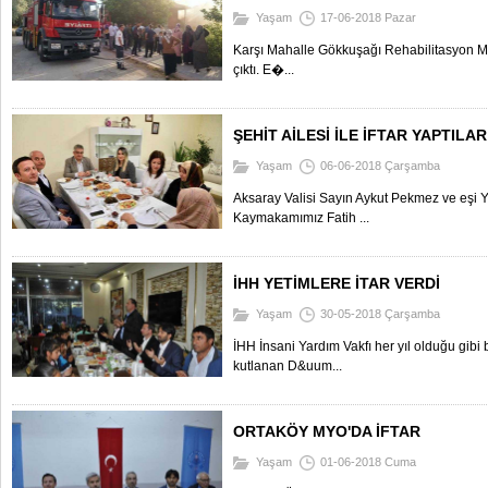
Yaşam
17-06-2018 Pazar
Karşı Mahalle Gökkuşağı Rehabilitasyon Me
çıktı. E�...
ŞEHİT AİLESİ İLE İFTAR YAPTILAR
Yaşam
06-06-2018 Çarşamba
Aksaray Valisi Sayın Aykut Pekmez ve eşi 
Kaymakamımız Fatih ...
İHH YETİMLERE İTAR VERDİ
Yaşam
30-05-2018 Çarşamba
İHH İnsani Yardım Vakfı her yıl olduğu gib
kutlanan D&uum...
ORTAKÖY MYO'DA İFTAR
Yaşam
01-06-2018 Cuma