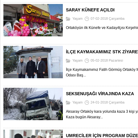
SARAY KÜNEFE AÇILDI
Yaşam
07-02-2018 Çarşamba
Ortaköyün ilk Künefe ve Kadayıfçısı Kırşeh
İLÇE KAYMAKAMIMIZ STK ZİYARE
Yaşam
05-02-2018 Pazartesi
İlçe Kaymakamımız Fatih Görmüş Ortaköy 
Odası Baş...
SEKSENUŞAĞI VİRAJINDA KAZA
Yaşam
24-01-2018 Çarşamba
Aksaray Ortaköy kara yolunda kaza 3 kişi ya
Kaza bugün Aksaray...
UMRECİLER İÇİN PROGRAM DÜZE