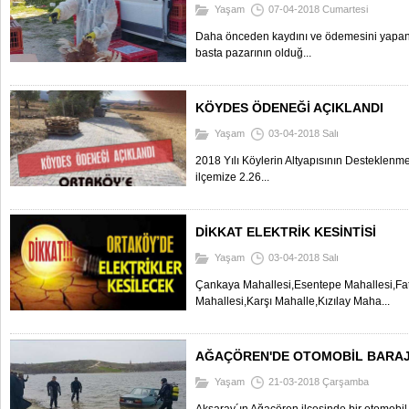
Yaşam
07-04-2018 Cumartesi
Daha önceden kaydını ve ödemesini yapan 
basta pazarının olduğ...
KÖYDES ÖDENEĞİ AÇIKLANDI
Yaşam
03-04-2018 Salı
2018 Yılı Köylerin Altyapısının Destekle
ilçemize 2.26...
DİKKAT ELEKTRİK KESİNTİSİ
Yaşam
03-04-2018 Salı
Çankaya Mahallesi,Esentepe Mahallesi,Fatih
Mahallesi,Karşı Mahalle,Kızılay Maha...
AĞAÇÖREN'DE OTOMOBİL BARA
Yaşam
21-03-2018 Çarşamba