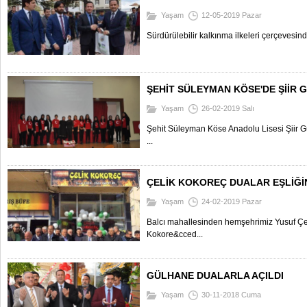
Yaşam
12-05-2019 Pazar
Sürdürülebilir kalkınma ilkeleri çerçevesinde
ŞEHİT SÜLEYMAN KÖSE'DE ŞİİR 
Yaşam
26-02-2019 Salı
Şehit Süleyman Köse Anadolu Lisesi Şiir 
...
ÇELİK KOKOREÇ DUALAR EŞLİĞİN
Yaşam
24-02-2019 Pazar
Balcı mahallesinden hemşehrimiz Yusuf Çel
Kokore&cced...
GÜLHANE DUALARLA AÇILDI
Yaşam
30-11-2018 Cuma