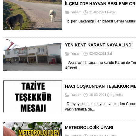
İLÇEMİZDE HAYVAN BESLEME G
Yaşam
21-02-2021 Pazar
İçişleri Bakanlığı İller İdaresi Genel Müdü
YENİKENT KARANTİNAYA ALINDI
Yaşam
02-03-2021 Salı
Aksaray il hıfzıssıhha kurulu Kararı ile Y
&Ccedi...
HACI COŞKUN'DAN TEŞEKKÜR ME
Yaşam
10-03-2021 Çarşamba
Dünyayı tehdit etmeye devam eden Corona 
yakınlarımıza da...
METEOROLOJİK UYARI