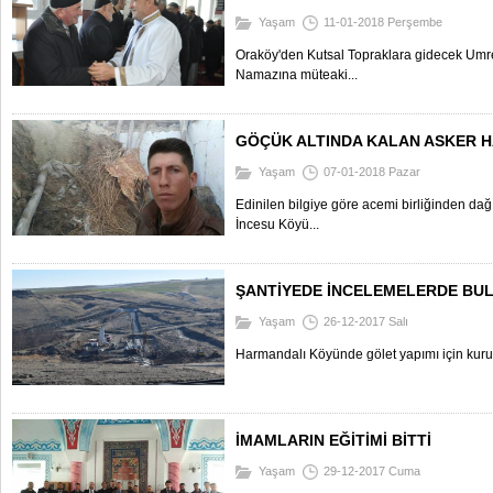
Yaşam
11-01-2018 Perşembe
Oraköy'den Kutsal Topraklara gidecek Umre
Namazına müteaki...
GÖÇÜK ALTINDA KALAN ASKER HA
Yaşam
07-01-2018 Pazar
Edinilen bilgiye göre acemi birliğinden da
İncesu Köyü...
ŞANTİYEDE İNCELEMELERDE BU
Yaşam
26-12-2017 Salı
Harmandalı Köyünde gölet yapımı için kurula
İMAMLARIN EĞİTİMİ BİTTİ
Yaşam
29-12-2017 Cuma