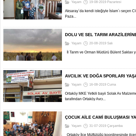
Yaşam
19-08-2019 Pazartesi
Aksaray´da kendi isteğiyle İslam´ı seçen C
Paza...
DOLU VE SEL TARIM ARAZİLERİN
Yaşam
20-08-2019 Salı
İl Tarım ve Orman Müdürü Bülent Saklav ya
AVCILIK VE DOĞA SPORLARI YAŞ
Yaşam
16-08-2019 Cuma
Ortaköy MKE Yetkili bayii Solak Av Malzem
tarafından Ortaköy Avcı...
ÇOCUK AİLE CAMİ BULUŞMASI YA
Yaşam
31-07-2019 Çarşamba
Ortaköy İlçe Müftülüğü koordinesinde ilç