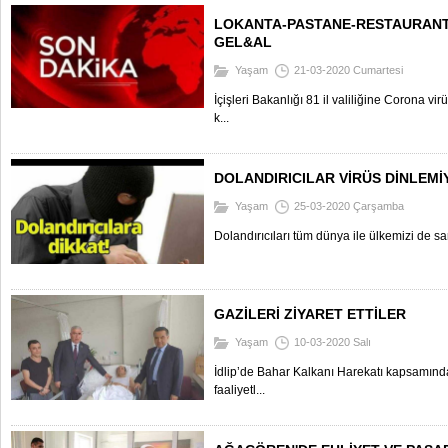
LOKANTA-PASTANE-RESTAURANT
GEL&AL
Yaşam
21-03-2020 Cumartesi
İçişleri Bakanlığı 81 il valiliğine Corona vi
k...
DOLANDIRICILAR VİRÜS DİNLEMİ
Yaşam
25-03-2020 Çarşamba
Dolandırıcıları tüm dünya ile ülkemizi de sara
GAZİLERİ ZİYARET ETTİLER
Yaşam
10-03-2020 Salı
İdlip’de Bahar Kalkanı Harekatı kapsamınd
faaliyetl...