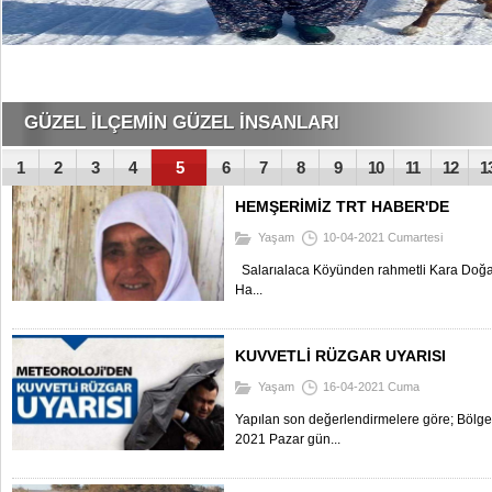
ALİ SARAN ERKEK GİYİM MAĞAZASI DUALARLA AÇ
1
2
3
4
5
6
7
8
9
10
11
12
1
HEMŞERİMİZ TRT HABER'DE
Yaşam
10-04-2021 Cumartesi
Salarıalaca Köyünden rahmetli Kara Doğa
Ha...
KUVVETLİ RÜZGAR UYARISI
Yaşam
16-04-2021 Cuma
Yapılan son değerlendirmelere göre; Bölg
2021 Pazar gün...