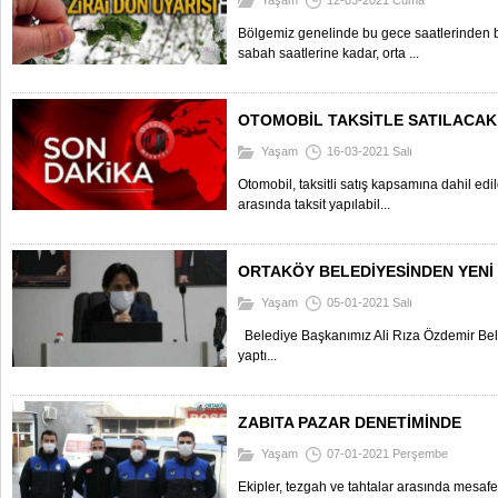
Yaşam
12-03-2021 Cuma
Bölgemiz genelinde bu gece saatlerinden 
sabah saatlerine kadar, orta ...
OTOMOBİL TAKSİTLE SATILACAK
Yaşam
16-03-2021 Salı
Otomobil, taksitli satış kapsamına dahil edi
arasında taksit yapılabil...
ORTAKÖY BELEDİYESİNDEN YENİ
Yaşam
05-01-2021 Salı
Belediye Başkanımız Ali Rıza Özdemir Bele
yaptı...
ZABITA PAZAR DENETİMİNDE
Yaşam
07-01-2021 Perşembe
Ekipler, tezgah ve tahtalar arasında mesafe 