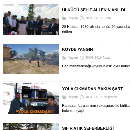
ÜLKÜCÜ ŞEHİT ALİ EKİN ANILDI
Yaşam
28-06-2019 Cuma
28 Haziran 1980 yılında henüz 20 yaşınday
edilen ...
KÖYDE YANGIN
Yaşam
30-06-2019 Pazar
Hacımahmutuşağı köyünün eski okul bahçesi
YOLA ÇIKMADAN BAKIM ŞART
Yaşam
30-05-2019 Perşembe
Ramazan bayramının yaklaşması ile birlikte 
bakımları yapt...
SIFIR ATIK SEFERBERLİĞİ