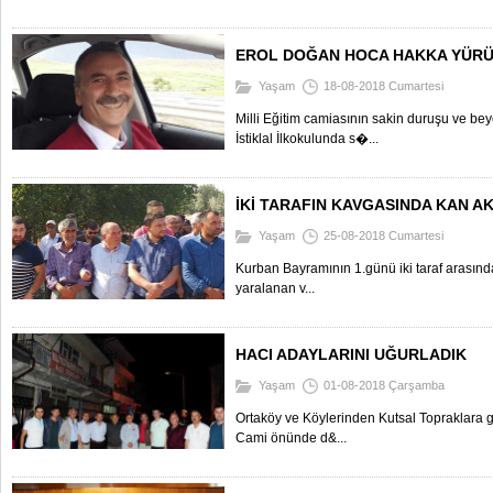
EROL DOĞAN HOCA HAKKA YÜR
Yaşam
18-08-2018 Cumartesi
Milli Eğitim camiasının sakin duruşu ve beyef
İstiklal İlkokulunda s�...
İKİ TARAFIN KAVGASINDA KAN AK
Yaşam
25-08-2018 Cumartesi
Kurban Bayramının 1.günü iki taraf arasınd
yaralanan v...
HACI ADAYLARINI UĞURLADIK
Yaşam
01-08-2018 Çarşamba
Ortaköy ve Köylerinden Kutsal Topraklara 
Cami önünde d&...