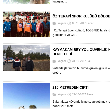
kavuşmu...
ÖZ TERAPİ SPOR KULÜBÜ BÖLG
Yaşam
05-11-2017 Pazar
Öz Terapi Spor Kulübü, TOSSFED tarafı
Şehitlerini ve Ga...
KAYMAKAM BEY YOL GÜVENLİK 
DENETLEDİ
Yaşam
31-10-2017 Salı
Vatandaşlarımızın huzur ve güvenliği için k
çe�...
215 METREDEN ÇIKTI
Yaşam
22-10-2017 Pazar
Salarıalaca Köyünde içme suyu getirmek iç
haber 215 metr...