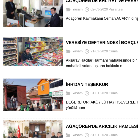
AĞAÇÖREN'DE EHLİYET VE PASA
Yaşam
02-03-2020 Pazartesi
Ağaçören Kaymakamı Osman ACAR'ın girişi
VERESİYE DEFTERİNDEKİ BORÇL
Yaşam
21-02-2020 Cuma
Aksaray Hacılar Harmanı mahallesinde bir 
mahalleli vatandaşların bakkala o...
İHH'DAN TEŞEKKÜR
Yaşam
31-01-2020 Cuma
DEĞERLİ ORTAKÖY'LÜ HAYIRSEVERLERİMİ
yürütt&uum...
AĞAÇÖREN'DE ARICILIK HAMLESİ
Yaşam
31-01-2020 Cuma