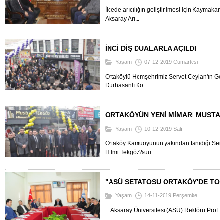
İlçede arıcılığın geliştirilmesi için Kaym
Aksaray Arı...
İNCİ DİŞ DUALARLA AÇILDI
Yaşam
07-12-2019 Cumartesi
Ortaköylü Hemşehrimiz Servet Ceylan'ın G
Durhasanlı Kö...
ORTAKÖYÜN YENİ MİMARI MUST
Yaşam
10-12-2019 Salı
Ortaköy Kamuoyunun yakından tanıdığı Se
Hilmi Tekgöz'&uu...
"ASÜ SETATOSU ORTAKÖY'DE TO
Yaşam
14-11-2019 Perşembe
Aksaray Üniversitesi (ASÜ) Rektörü Prof. D