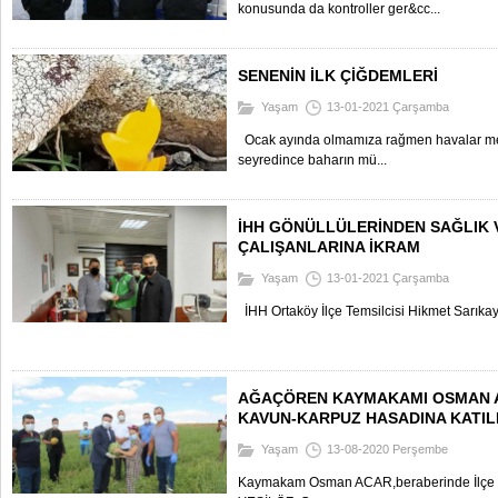
konusunda da kontroller ger&cc...
SENENİN İLK ÇİĞDEMLERİ
Yaşam
13-01-2021 Çarşamba
Ocak ayında olmamıza rağmen havalar mev
seyredince baharın mü...
İHH GÖNÜLLÜLERİNDEN SAĞLIK 
ÇALIŞANLARINA İKRAM
Yaşam
13-01-2021 Çarşamba
İHH Ortaköy İlçe Temsilcisi Hikmet Sarıkaya
AĞAÇÖREN KAYMAKAMI OSMAN A
KAVUN-KARPUZ HASADINA KATIL
Yaşam
13-08-2020 Perşembe
Kaymakam Osman ACAR,beraberinde İlçe Ya