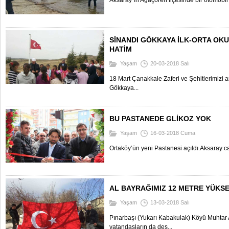
Aksaray´ın Ağaçören ilçesinde bir otomobil ba
SİNANDI GÖKKAYA İLK-ORTA OK
HATİM
Yaşam
20-03-2018 Salı
18 Mart Çanakkale Zaferi ve Şehitlerimizi
Gökkaya...
BU PASTANEDE GLİKOZ YOK
Yaşam
16-03-2018 Cuma
Ortaköy’ün yeni Pastanesi açıldı.Aksaray ca
AL BAYRAĞIMIZ 12 METRE YÜKS
Yaşam
13-03-2018 Salı
Pınarbaşı (Yukarı Kabakulak) Köyü Muhtar 
vatandaşların da des...