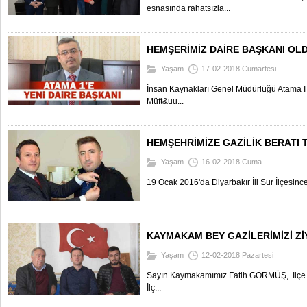
esnasında rahatsızla...
HEMŞERİMİZ DAİRE BAŞKANI OL
Yaşam
17-02-2018 Cumartesi
İnsan Kaynakları Genel Müdürlüğü Atama I 
Müft&uu...
HEMŞEHRİMİZE GAZİLİK BERATI 
Yaşam
16-02-2018 Cuma
19 Ocak 2016'da Diyarbakır İli Sur İlçesinc
KAYMAKAM BEY GAZİLERİMİZİ Zİ
Yaşam
12-02-2018 Pazartesi
Sayın Kaymakamımız Fatih GÖRMÜŞ, İlçe 
İlç...