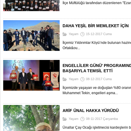
İlçe Müftülüğü tarafından düzenlenen "Eza
DAHA YEŞİL BİR MEMLEKET İÇİN
Yaşam
15-12-2017 Cuma
İlçemiz Yıldırımlar Köyü’nde bulunan hazine
Ortak&ou...
ENGELLİLER GÜNÜ' PROGRAMIND
BAŞARIYLA TEMSİL ETTİ
Yaşam
08-12-2017 Cuma
İlçemizde yaşayan ve doğuştan %80 oranı
Muhammet Tekin, engelleri aşma...
ARİF ÜNAL HAKKA YÜRÜDÜ
Yaşam
08-11-2017 Çarşamba
Ünallar Çay Ocağı işletmecisi kardeşlerin b