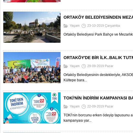
ORTAKÖY BELEDİYESİNDEN MEZA
Yaşam
23-10-2019 Çarşamba
Ortaköy Belediyesi Park Bahçe ve Mezarlıkl
ORTAKÖY'DE BİR İLK..BALIK TUT
Yaşam
29-09-2019 Pazar
Ortaköy Belediyesinin destekleriyle, AKS
Kültepe bara...
TOKİ'NİN İNDİRİM KAMPANYASI B
Yaşam
22-09-2019 Pazar
TOKİ’nin borcunu erken ödeyip tapusunu alma
kampanyası yar...